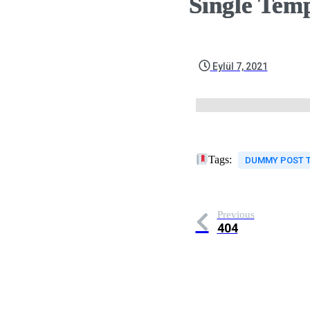
Single Tem
Eylül 7, 2021
Tags:
DUMMY POST 
Previous
404